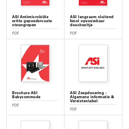
ASI Antimicrobiële
ASI langzaam sluitend
witte gepoedercoate
fenol opvouwbaar
steungrepen
douchezitje
PDF
PDF
Brochure ASI
ASI Zeepdosering -
Babycommode
Algemene informatie &
Vereistentabel
PDF
PDF