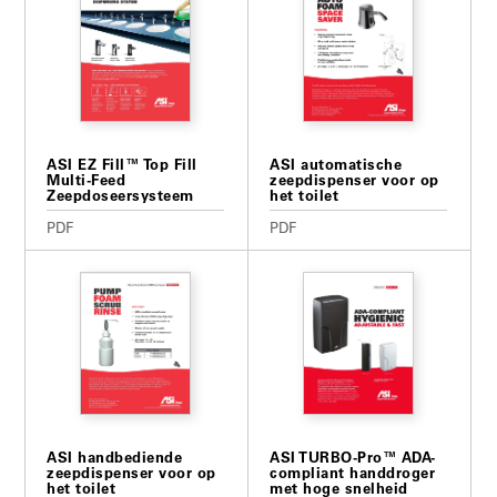
ASI EZ Fill™ Top Fill
ASI automatische
Multi-Feed
zeepdispenser voor op
Zeepdoseersysteem
het toilet
PDF
PDF
ASI handbediende
ASI TURBO-Pro™ ADA-
zeepdispenser voor op
compliant handdroger
het toilet
met hoge snelheid