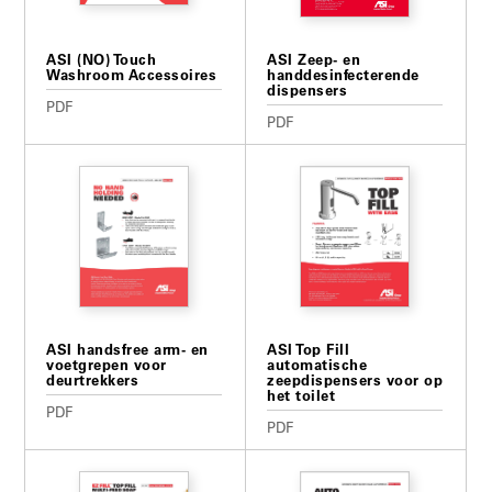
ASI (NO) Touch
ASI Zeep- en
Washroom Accessoires
handdesinfecterende
dispensers
PDF
PDF
ASI handsfree arm- en
ASI Top Fill
voetgrepen voor
automatische
deurtrekkers
zeepdispensers voor op
het toilet
PDF
PDF