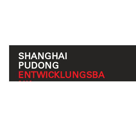
SHANGHAI
PUDONG
ENTWICKLUNGSBA
NK
ZUSÄTZLICHE
FALLSTUDIEN
Miami Freedom Park
Hauptsitz von FBT Architects