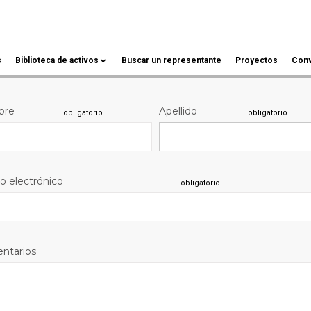
s
Biblioteca de activos
Buscar un representante
Proyectos
Conv
bre
Apellido
obligatorio
obligatorio
o electrónico
obligatorio
ntarios