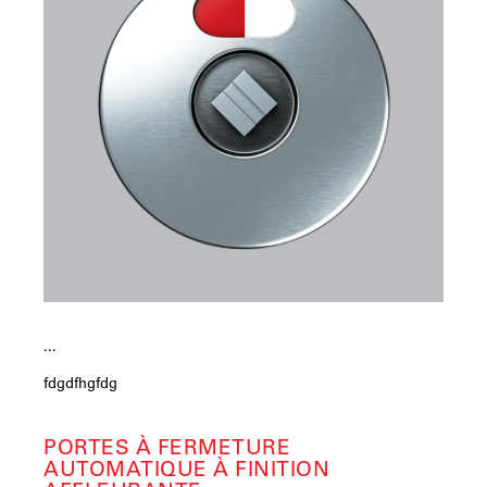
...
fdgdfhgfdg
PORTES À FERMETURE
AUTOMATIQUE À FINITION