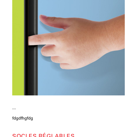
...
fdgdfhgfdg
SOCLES RÉGLABLES